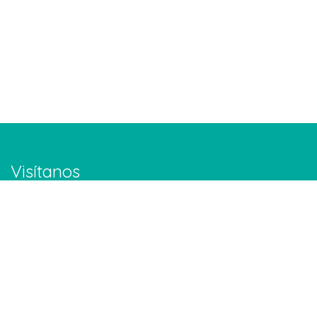
Visítanos
Calle Buenos Aires #150. Col. Altavista. Monterrey. NL.
Google Maps
Contáctanos