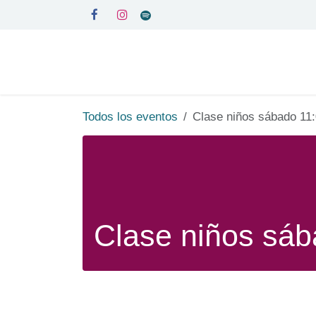
Ir al contenido
Inicio
Medita en Kadampa
Todos los eventos
Clase niños sábado 
Clase niños s