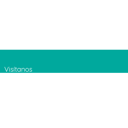
Visítanos
Calle Buenos Aires #150. Col. Altavista. Monterrey. NL.
Google Maps
Contáctanos