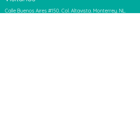
Calle Buenos Aires #150. Col. Altavista. Monterrey. NL.
Google Maps
Contáctanos
info@meditarenmonterrey.org
Tel: 81 1306 5204
WhatsApp: 81 1579 8861
Suscríbete