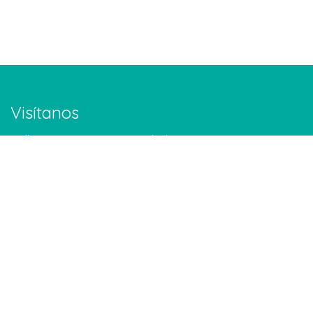
Visítanos
Calle Buenos Aires #150. Col. Altavista. Monterrey. NL.
Google Maps
Contáctanos
info@meditarenmonterrey.org
Tel: 81 1306 5204
WhatsApp: 81 1579 8861