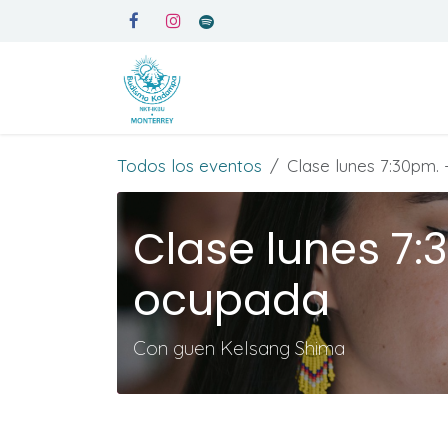
Ir al contenido
Inicio
Medita en Kadampa
Todos los eventos
Clase lunes 7:30pm.
Clase lunes 7:
ocupada
Con guen Kelsang Shima