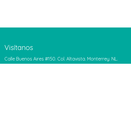
Visítanos
Calle Buenos Aires #150. Col. Altavista. Monterrey. NL.
Google Maps
Contáctanos
info@meditarenmonterrey.org
Tel: 81 1306 5204
WhatsApp: 81 1579 8861