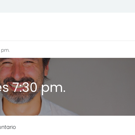
Todos son bienvenidos
Calendario
 pm.
s 7:30 pm.
untario