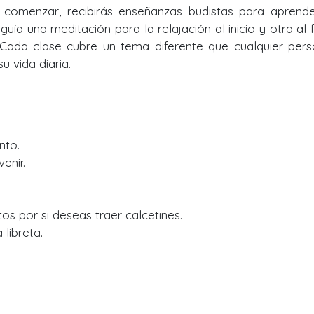
a comenzar, recibirás enseñanzas budistas para aprend
e guía una meditación para la relajación al inicio y otra al f
 Cada clase cubre un tema diferente que cualquier per
 vida diaria.
nto.
enir.
tos por si deseas traer calcetines.
libreta.