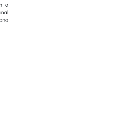
er a
inal
sona