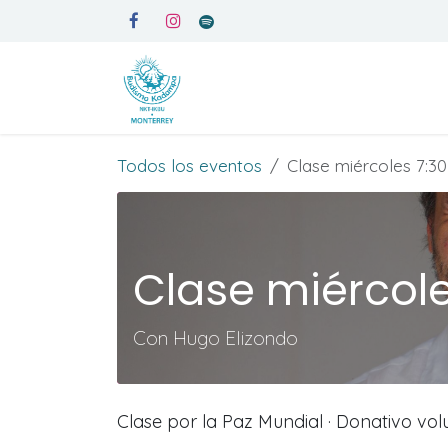
Ir al contenido
Inicio
Medita en Kadampa
Todos los eventos
Clase miércoles 7:30
Clase miércole
Con Hugo Elizondo
Clase por la Paz Mundial · Donativo vol