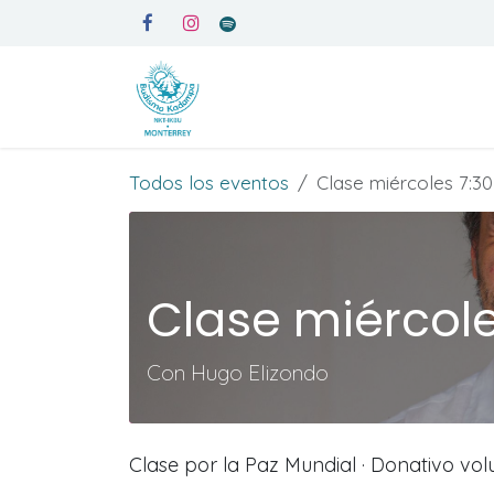
Ir al contenido
Inicio
Medita en Kadampa
Todos los eventos
Clase miércoles 7:30
Clase miércole
Con Hugo Elizondo
Clase por la Paz Mundial · Donativo vol