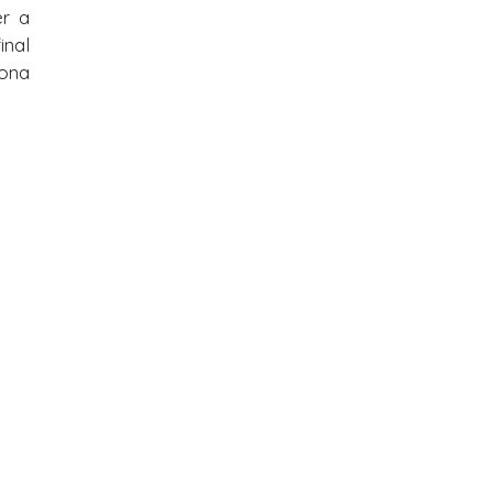
er a
inal
sona