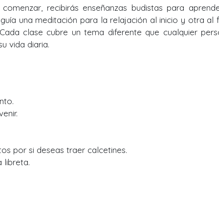
a comenzar, recibirás enseñanzas budistas para aprend
e guía una meditación para la relajación al inicio y otra al f
 Cada clase cubre un tema diferente que cualquier per
 vida diaria.
nto.
enir.
tos por si deseas traer calcetines.
libreta.