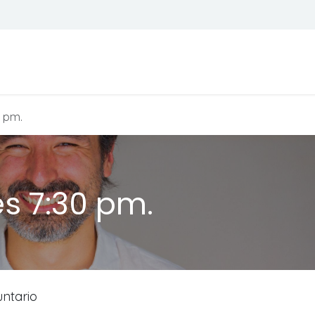
Todos son bienvenidos
Calendario
 pm.
s 7:30 pm.
untario