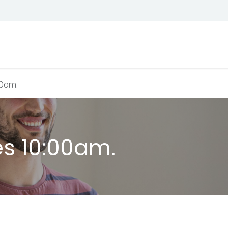
Todos son bienvenidos
Calendario
00am.
es 10:00am.