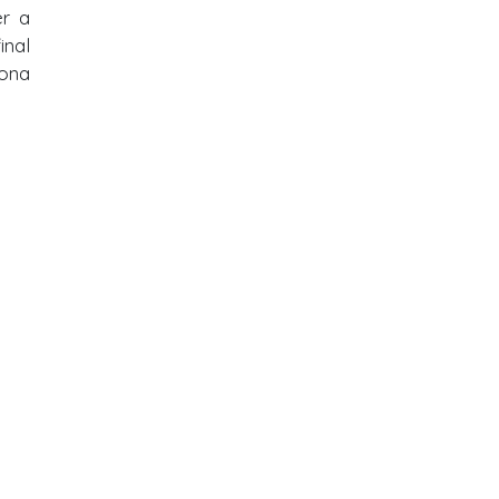
er a
inal
sona