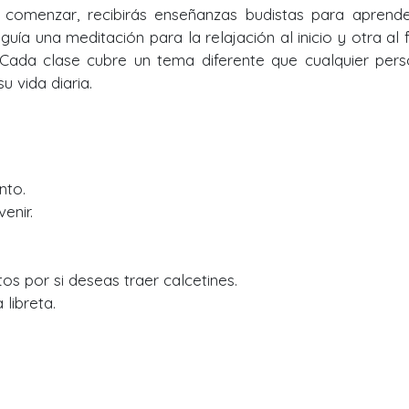
a comenzar, recibirás enseñanzas budistas para aprend
e guía una meditación para la relajación al inicio y otra al f
 Cada clase cubre un tema diferente que cualquier per
 vida diaria.
nto.
enir.
tos por si deseas traer calcetines.
libreta.