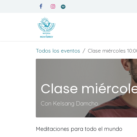
Ir al contenido
Inicio
Medita en Kadampa
Todos los eventos
Clase miércoles 10:
Clase miércol
Con Kelsang Damcho
Meditaciones para todo el mundo