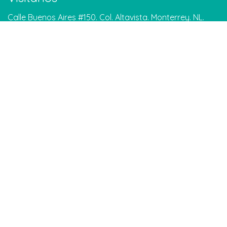
Calle Buenos Aires #150. Col. Altavista. Monterrey. NL.
Google Maps
Contáctanos
info@meditarenmonterrey.org
Tel: 81 1306 5204
WhatsApp: 81 1579 8861
Suscríbete