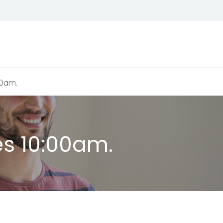
Todos son bienvenidos
Calendario
00am.
es 10:00am.