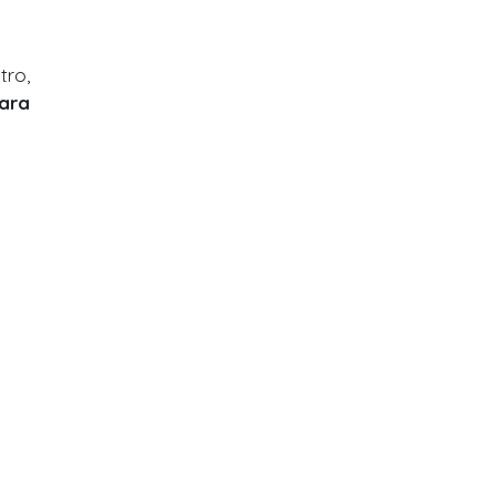
tro,
ara
scríbete
ibe recomendaciones y avisos por
atsApp
omunidad de avisos por WhatsApp