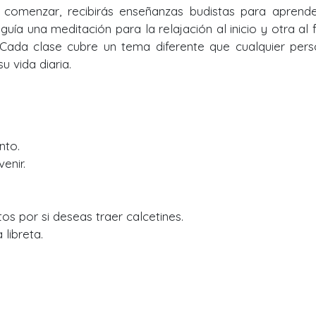
a comenzar, recibirás enseñanzas budistas para aprend
e guía una meditación para la relajación al inicio y otra al f
 Cada clase cubre un tema diferente que cualquier per
 vida diaria.
nto.
enir.
tos por si deseas traer calcetines.
libreta.