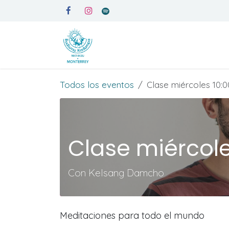
Ir al contenido
Inicio
Medita en Kadampa
Todos los eventos
Clase miércoles 10:
Clase miércol
Con Kelsang Damcho
Meditaciones para todo el mundo