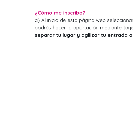
¿Cómo me inscribo?
a) Al inicio de esta página web selecciona
podrás hacer la aportación mediante tarj
separar tu lugar y agilizar tu entrada a 
b) Directamente en el centro de meditación
¡Todos son bienvenidos!
Visítanos
Calle Buenos Aires #150. Col. Altavista.
Monterrey. NL.