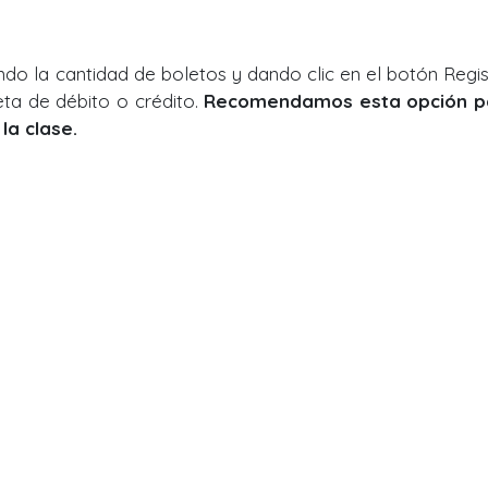
ndo la cantidad de boletos y dando clic en el botón Regis
eta de débito o crédito.
Recomendamos esta opción p
la clase.
, efectivo o tarjeta.
Contáctanos
Su
info@meditarenmonterrey.org
Rec
Wh
Tel: 81 1306 5204
C