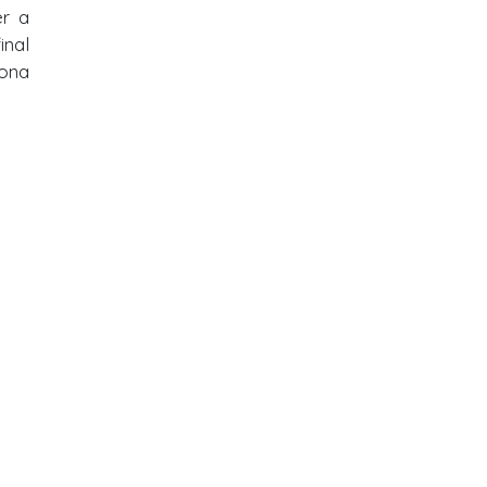
er a
inal
sona