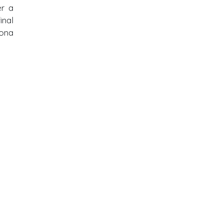
er a
inal
sona