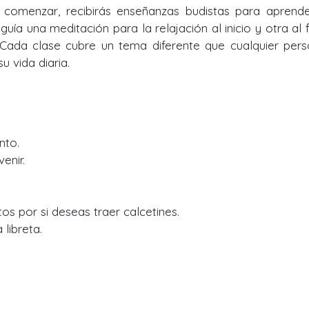
a comenzar, recibirás enseñanzas budistas para aprend
e guía una meditación para la relajación al inicio y otra al f
 Cada clase cubre un tema diferente que cualquier per
 vida diaria.
nto.
enir.
tos por si deseas traer calcetines.
libreta.