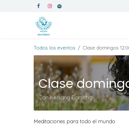
Ir al contenido
Inicio
Medita en Kadampa
Todos los eventos
Clase domingos 12:
Clase domingo
Con Kelsang Damcho
Meditaciones para todo el mundo