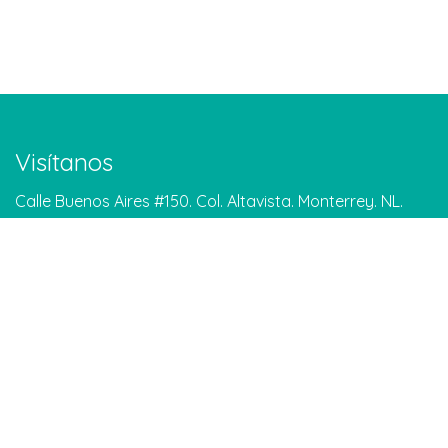
Visítanos
Calle Buenos Aires #150. Col. Altavista. Monterrey. NL.
Google Maps
Contáctanos
info@meditarenmonterrey.org
Tel: 81 1306 5204
WhatsApp: 81 1579 8861